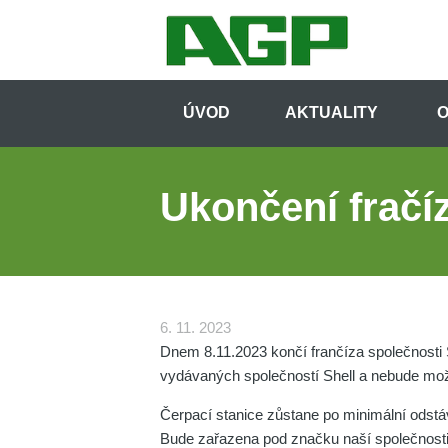
Přejít
k
hlavnímu
obsahu
Hlavní
navigace
ÚVOD
AKTUALITY
O
-
Dcery
(CS)
Ukončení fračí
6. 11. 2023
Dnem 8.11.2023 končí frančíza společnosti 
vydávaných společností Shell a nebude možné
Čerpací stanice zůstane po minimální odstáv
Bude zařazena pod značku naší společnosti 