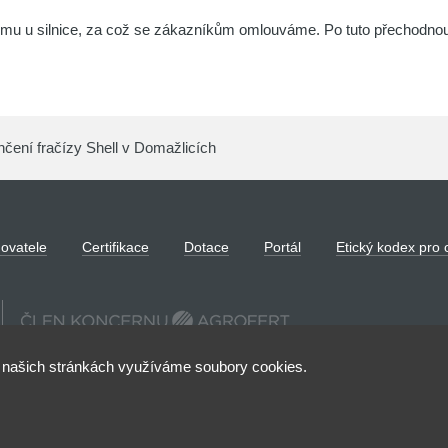
mu u silnice, za což se zákazníkům omlouváme. Po tuto přechodno
čení fračízy Shell v Domažlicích
ovatele
Certifikace
Dotace
Portál
Etický kodex pro 
na našich stránkách využíváme soubory cookies.
 AGROPODNIK DOMAŽLICE a.s., se sídlem na adrese Masarykova 523, 3
 pod sp. zn. B 261. Společnost AGROPODNIK DOMAŽLICE a.s. je čle