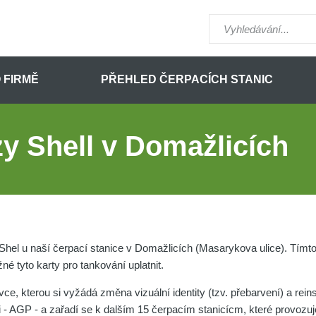
 FIRMĚ
PŘEHLED ČERPACÍCH STANIC
zy Shell v Domažlicích
Shel u naší čerpací stanice v Domažlicích (Masarykova ulice). Tímt
 tyto karty pro tankování uplatnit.
ce, kterou si vyžádá změna vizuální identity (tzv. přebarvení) a rein
- AGP - a zařadí se k dalším 15 čerpacím stanicícm, které provozu