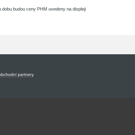
u dobu budou ceny PHM uvedeny na displeji
obchodní partnery
44 01 Domažlice, zapsané v obchodním
nem koncernu AGROFERT řízeného společností